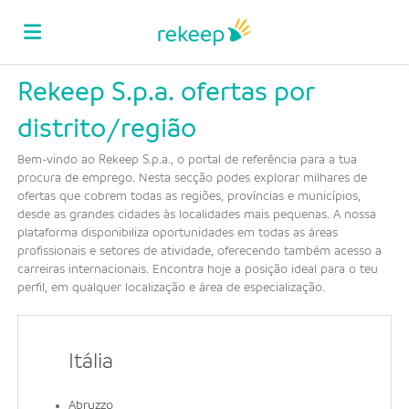
Rekeep S.p.a. ofertas por
Página
distrito/região
inicial
Ofertas
Bem-vindo ao Rekeep S.p.a., o portal de referência para a tua
procura de emprego. Nesta secção podes explorar milhares de
ofertas que cobrem todas as regiões, províncias e municípios,
desde as grandes cidades às localidades mais pequenas. A nossa
de
Regista-
plataforma disponibiliza oportunidades em todas as áreas
profissionais e setores de atividade, oferecendo também acesso a
carreiras internacionais. Encontra hoje a posição ideal para o teu
emprego
te
Iniciar
perfil, em qualquer localização e área de especialização.
sessão
Língua
Itália
Abruzzo