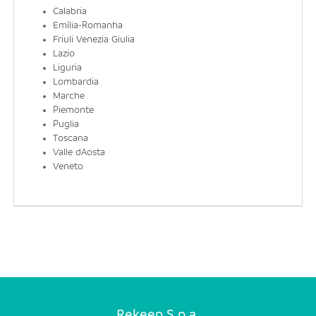
EN
Calabria
Emília-Romanha
Friuli Venezia Giulia
FR
Lazio
Liguria
Lombardia
Marche
IT
Piemonte
Puglia
Toscana
DE
Valle dAosta
Veneto
ES
PT
Rekeep S.p.a.