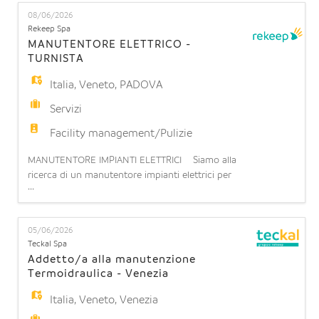
EN
settimana (turnazione da lunedì a domenica).
08/06/2026
Possibilità di stabilità: l'opportunità di operare in
Rekeep Spa
una realtà strutturata con prospettive di continu
MANUTENTORE ELETTRICO -
FR
TURNISTA
Italia
,
Veneto
,
PADOVA
IT
Servizi
Facility management/Pulizie
DE
MANUTENTORE IMPIANTI ELETTRICI Siamo alla
ricerca di un manutentore impianti elettrici per
...
potenziamento team operativo presso il CED di
ES
PADOVA (PD) La risorsa dovrà assicurare il corretto
funzionamento degli impianti elettrici, eseguendo
05/06/2026
le attività di manutenzione ordinaria e
Teckal Spa
PT
straordinaria di impianti elettrici e apparecchiature
Addetto/a alla manutenzione
elettroniche
Termoidraulica - Venezia
Italia
,
Veneto
,
Venezia