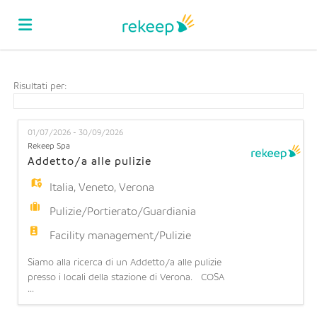
Home
Risultati per:
Offerte
01/07/2026 - 30/09/2026
Rekeep Spa
Addetto/a alle pulizie
di
Carica
Italia
,
Veneto
,
Verona
Pulizie/Portierato/Guardiania
lavoro
il
Login
Facility management/Pulizie
Siamo alla ricerca di un Addetto/a alle pulizie
CV
Lingua
presso i locali della stazione di Verona. COSA
...
OFFRIAMO: Contratto part-time: 6 ore settimanali
(part time orizzontale 15%) su 6 giorni lavorativi a