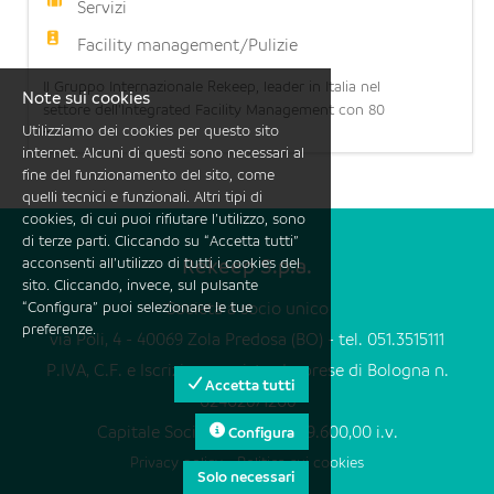
Servizi
Facility management/Pulizie
Il Gruppo Internazionale Rekeep, leader in Italia nel
Note sui cookies
settore dell'Integrated Facility Management con 80
...
Utilizziamo dei cookies per questo sito
anni di esperienza, 28.000 dipendenti e oltre 1
internet. Alcuni di questi sono necessari al
miliardo di fatturato, ha l'opportunità di inserire
fine del funzionamento del sito, come
all'interno di una Società del Gruppo un/a
quelli tecnici e funzionali. Altri tipi di
addetto/a alla manutenzione Termotecnica.
cookies, di cui puoi rifiutare l’utilizzo, sono
Requisiti richiesti: - Preferibile se in posse
di terze parti. Cliccando su “Accetta tutti”
acconsenti all’utilizzo di tutti i cookies del
Rekeep S.p.a.
sito. Cliccando, invece, sul pulsante
“Configura” puoi selezionare le tue
Società a socio unico
preferenze.
via Poli, 4 - 40069 Zola Predosa (BO) - tel. 051.3515111
P.IVA, C.F. e Iscrizione registro Imprese di Bologna n.
Accetta tutti
02402671206
Capitale Sociale Euro 109.149.600,00 i.v.
Configura
Privacy policy
-
Politica sui cookies
Solo necessari