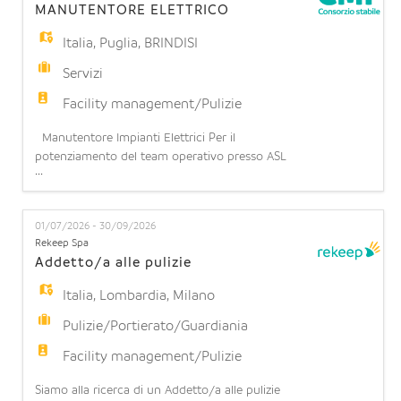
MANUTENTORE ELETTRICO
Italia
,
Puglia
,
BRINDISI
Servizi
Facility management/Pulizie
Manutentore Impianti Elettrici Per il
potenziamento del team operativo presso ASL
...
Brindisi, siamo alla ricerca di un Manutentore di
Impianti Elettrici. Responsabilità principali La
risorsa si occuperà di: - Garantire il corretto
01/07/2026 - 30/09/2026
funzionamento degli impianti elettrici e delle
Rekeep Spa
apparecchiature elettroniche; - Eseguire attività di
Addetto/a alle pulizie
manutenzione o
Italia
,
Lombardia
,
Milano
Pulizie/Portierato/Guardiania
Facility management/Pulizie
Siamo alla ricerca di un Addetto/a alle pulizie