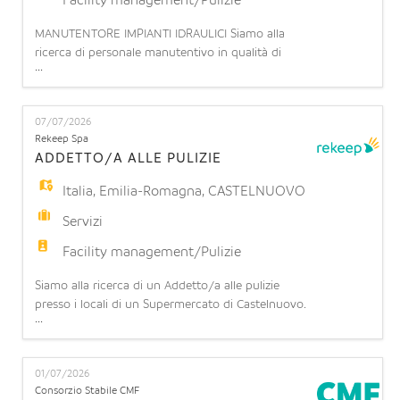
Facility management/Pulizie
MANUTENTORE IMPIANTI IDRAULICI Siamo alla
ricerca di personale manutentivo in qualità di
...
installatore/manutentore impianti
idrotermosanitari presso presso Ospedale
Sant'Orsola. L'impiantista idraulico di cantiere è
07/07/2026
una figura tecnica specializzata nell'installazione,
Rekeep Spa
collaudo e manutenzione di sistemi idrici, termici e
ADDETTO/A ALLE PULIZIE
di climatizzazione complessi
Italia
,
Emilia-Romagna
,
CASTELNUOVO
Servizi
Facility management/Pulizie
Siamo alla ricerca di un Addetto/a alle pulizie
presso i locali di un Supermercato di Castelnuovo.
...
COSA OFFRIAMO: Contratto part-time: 7/8 ore
settimanali (part time orizzontale 17.5%/20%) su 6
giorni lavorativi a settimana (turnazione da lunedì
01/07/2026
a domenica). Possibilità di stabilità: l'opportunità di
Consorzio Stabile CMF
operare in una realtà strutturata con prospetti