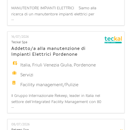
MANUTENTORE IMPIANTI ELETTRICI Siamo alla
ricerca di un manutentore impianti elettrici per
...
potenziamento team operativo presso il CED di
POMEZIA (RM) La risorsa dovrà assicurare il
corretto funzionamento degli impianti elettrici,
16/07/2026
eseguendo le attività di manutenzione ordinaria e
Teckal Spa
straordinaria di impianti elettrici e apparecchiature
Addetto/a alla manutenzione di
elettronich
Impianti Elettrici Pordenone
Italia
,
Friuli Venezia Giulia
,
Pordenone
Servizi
Facility management/Pulizie
Il Gruppo Internazionale Rekeep, leader in Italia nel
settore dell'Integrated Facility Management con 80
...
anni di esperienza, 28.000 dipendenti e oltre 1
miliardo di fatturato, ha l'opportunità di inserire
all'interno di una Società del Gruppo, Teckal S.p.A,
08/07/2026
un addetto/a alla manutenzione di impianti