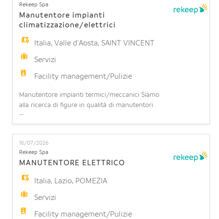
EN
Rekeep Spa
e corridoi dell'intera struttura. Cosa offriamo: -
Manutentore impianti
climatizzazione/elettrici
FR
Italia
,
Valle d'Aosta
,
SAINT VINCENT
Servizi
IT
Facility management/Pulizie
Manutentore impianti termici/meccanici Siamo
DE
alla ricerca di figure in qualità di manutentori
...
impianti termici/meccanici turnisti per
potenziamento team operativo presso CASINO'
ES
SAINT VINCENT (CASINO' DE LA VELLEE')
16/07/2026
Requisiti richiesti: - Preferibile se in possesso di
Rekeep Spa
Diploma tecnico o attestato di qualifica; -
MANUTENTORE ELETTRICO
Esperienza manutenzione su imp
PT
Italia
,
Lazio
,
POMEZIA
Servizi
Facility management/Pulizie