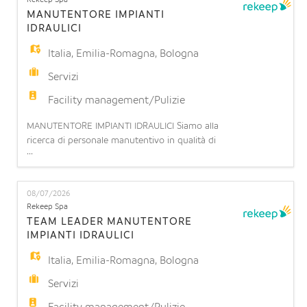
Rekeep Spa
elettrici e speciali per potenziamento team opera
MANUTENTORE IMPIANTI
IDRAULICI
Italia
,
Emilia-Romagna
,
Bologna
Servizi
Facility management/Pulizie
MANUTENTORE IMPIANTI IDRAULICI Siamo alla
ricerca di personale manutentivo in qualità di
...
installatore/manutentore impianti
idrotermosanitari presso presso Ospedale
Sant'Orsola di Bologna. L'impiantista idraulico di
08/07/2026
cantiere è una figura tecnica specializzata
Rekeep Spa
nell'installazione, collaudo e manutenzione di
TEAM LEADER MANUTENTORE
sistemi idrici, termici e di climatizzazion
IMPIANTI IDRAULICI
Italia
,
Emilia-Romagna
,
Bologna
Servizi