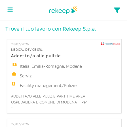
Trova il tuo lavoro con Rekeep S.p.a.
Home
28/07/2026
Offerte
MEDICAL DEVICE SRL
Addetto/a alle pulizie
Italia
,
Emilia-Romagna
,
Modena
di
Carica
Servizi
Facility management/Pulizie
lavoro
il
Login
ADDETTA/O ALLE PULIZIE PART TIME AREA
OSPEDALIERA E COMUNE DI MODENA Per
...
CV
Lingua
importante realtà ospedaliera sita a Modena siamo
alla ricerca di un/a Addetto/a alle pulizie part time
orizzontale 15h. Cosa farai: La risorsa si occuperà
27/07/2026
di pulire all'interno dei reparti, delle camere, bagni