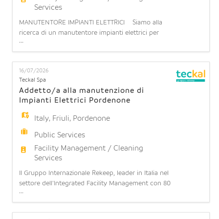
Services
MANUTENTORE IMPIANTI ELETTRICI Siamo alla
ricerca di un manutentore impianti elettrici per
...
potenziamento team operativo presso il CED di
POMEZIA (RM) La risorsa dovrà assicurare il
corretto funzionamento degli impianti elettrici,
16/07/2026
eseguendo le attività di manutenzione ordinaria e
Teckal Spa
straordinaria di impianti elettrici e apparecchiature
Addetto/a alla manutenzione di
elettronich
Impianti Elettrici Pordenone
Italy
,
Friuli
,
Pordenone
Public Services
Facility Management / Cleaning
Services
Il Gruppo Internazionale Rekeep, leader in Italia nel
settore dell'Integrated Facility Management con 80
...
anni di esperienza, 28.000 dipendenti e oltre 1
miliardo di fatturato, ha l'opportunità di inserire
all'interno di una Società del Gruppo, Teckal S.p.A,