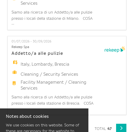
Services
Siamo alla ricerca di un Addetto/a alle pulizie
presso i locali della stazione di Milano. COSA
...
OFFRIAMO: Contratto part-time: 20 ore settimanali
(part time orizzontale 50%) su 5 giorni lavorativi a
settimana (turnazione da lunedì a domenica).
01/07/2026 - 30/09/2026
Possibilità di stabilità: l'opportunità di operare in
Rekeep Spa
una realtà strutturata con prospettive di contin
Addetto/a alle pulizie
Italy
,
Lombardy
,
Brescia
Cleaning / Security Services
Facility Management / Cleaning
Services
Siamo alla ricerca di un Addetto/a alle pulizie
presso i locali della stazione di Brescia. COSA
...
OFFRIAMO: Contratto part-time: 12 ore settimanali
(part time orizzontale 30%) su 6 giorni lavorativi a
Notes about cookies
settimana (turnazione da lunedì a domenica).
We use cookies on this website. Some of
Possibilità di stabilità: l'opportunità di operare in
TOTAL
47
these are necessary for the website to