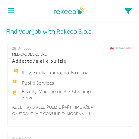
Find your job with Rekeep S.p.a.
Home
28/07/2026
Job
MEDICAL DEVICE SRL
Addetto/a alle pulizie
Italy
,
Emilia-Romagna
,
Modena
list
Upload
Public Services
Facility Management / Cleaning
your
Login
Services
ADDETTA/O ALLE PULIZIE PART TIME AREA
OSPEDALIERA E COMUNE DI MODENA Per
CV
Language
...
importante realtà ospedaliera sita a Modena siamo
alla ricerca di un/a Addetto/a alle pulizie part time
orizzontale 15h. Cosa farai: La risorsa si occuperà
27/07/2026