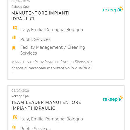
08/07/2026
un addetto/a alla manutenzione di impianti
Rekeep Spa
elettrici e speciali per potenziamento team opera
MANUTENTORE IMPIANTI
IDRAULICI
Italy
,
Emilia-Romagna
,
Bologna
Public Services
Facility Management / Cleaning
Services
MANUTENTORE IMPIANTI IDRAULICI Siamo alla
ricerca di personale manutentivo in qualità di
...
installatore/manutentore impianti
idrotermosanitari presso presso Ospedale
Sant'Orsola di Bologna. L'impiantista idraulico di
08/07/2026
cantiere è una figura tecnica specializzata
Rekeep Spa
nell'installazione, collaudo e manutenzione di
TEAM LEADER MANUTENTORE
sistemi idrici, termici e di climatizzazion
IMPIANTI IDRAULICI
Italy
,
Emilia-Romagna
,
Bologna
Public Services