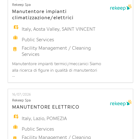
EN
di pulire all'interno dei reparti, delle camere, bagni
Rekeep Spa
e corridoi dell'intera struttura. Cosa offriamo: -
Manutentore impianti
climatizzazione/elettrici
FR
Italy
,
Aosta Valley
,
SAINT VINCENT
Public Services
IT
Facility Management / Cleaning
Services
Manutentore impianti termici/meccanici Siamo
DE
alla ricerca di figure in qualità di manutentori
...
impianti termici/meccanici turnisti per
potenziamento team operativo presso CASINO'
ES
SAINT VINCENT (CASINO' DE LA VELLEE')
16/07/2026
Requisiti richiesti: - Preferibile se in possesso di
Rekeep Spa
Diploma tecnico o attestato di qualifica; -
MANUTENTORE ELETTRICO
PT
Esperienza manutenzione su imp
Italy
,
Lazio
,
POMEZIA
Public Services
Facility Management / Cleaning