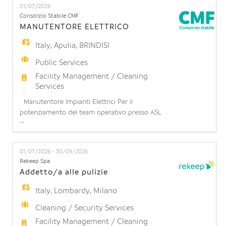
01/07/2026
a domenica). Possibilità di stabilità: l'opportunità di
Consorzio Stabile CMF
operare in una realtà strutturata con prospetti
MANUTENTORE ELETTRICO
Italy
,
Apulia
,
BRINDISI
Public Services
Facility Management / Cleaning
Services
Manutentore Impianti Elettrici Per il
potenziamento del team operativo presso ASL
...
Brindisi, siamo alla ricerca di un Manutentore di
Impianti Elettrici. Responsabilità principali La
risorsa si occuperà di: - Garantire il corretto
01/07/2026 - 30/09/2026
funzionamento degli impianti elettrici e delle
Rekeep Spa
apparecchiature elettroniche; - Eseguire attività di
Addetto/a alle pulizie
manutenzione o
Italy
,
Lombardy
,
Milano
Cleaning / Security Services
Facility Management / Cleaning