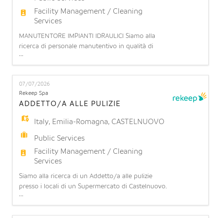
Facility Management / Cleaning
Services
MANUTENTORE IMPIANTI IDRAULICI Siamo alla
ricerca di personale manutentivo in qualità di
...
installatore/manutentore impianti
idrotermosanitari presso presso Ospedale
Sant'Orsola. L'impiantista idraulico di cantiere è
07/07/2026
una figura tecnica specializzata nell'installazione,
Rekeep Spa
collaudo e manutenzione di sistemi idrici, termici e
ADDETTO/A ALLE PULIZIE
di climatizzazione complessi
Italy
,
Emilia-Romagna
,
CASTELNUOVO
Public Services
Facility Management / Cleaning
Services
Siamo alla ricerca di un Addetto/a alle pulizie
presso i locali di un Supermercato di Castelnuovo.
...
COSA OFFRIAMO: Contratto part-time: 7/8 ore
settimanali (part time orizzontale 17.5%/20%) su 6
giorni lavorativi a settimana (turnazione da lunedì