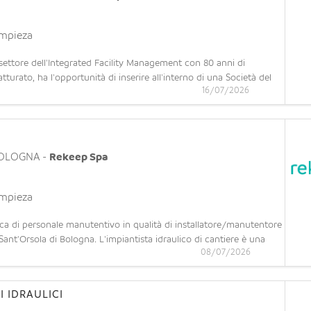
impieza
l settore dell'Integrated Facility Management con 80 anni di
tturato, ha l'opportunità di inserire all'interno di una Società del
16/07/2026
ne di impianti elettrici e speciali per potenziamento team opera
OLOGNA
-
Rekeep Spa
impieza
 di personale manutentivo in qualità di installatore/manutentore
ant'Orsola di Bologna. L'impiantista idraulico di cantiere è una
08/07/2026
udo e manutenzione di sistemi idrici, termici e di climatizzazion
 IDRAULICI