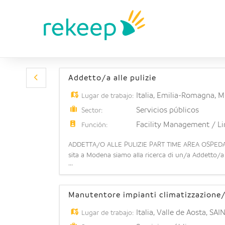
Addetto/a alle pulizie
Italia
,
Emilia-Romagna
,
M
Lugar de trabajo:
Servicios públicos
Sector:
Facility Management / L
Función:
ADDETTA/O ALLE PULIZIE PART TIME AREA OSPEDA
sita a Modena siamo alla ricerca di un/a Addetto/a al
...
occuperà di pulire all'interno dei reparti, delle cam
Manutentore impianti climatizzazione/
Italia
,
Valle de Aosta
,
SAI
Lugar de trabajo: