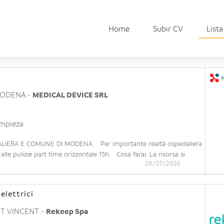
Home
Subir CV
Lista
ODENA
-
MEDICAL DEVICE SRL
impieza
LIERA E COMUNE DI MODENA Per importante realtà ospedaliera
le pulizie part time orizzontale 15h. Cosa farai: La risorsa si
28/07/2026
ere, bagni e corridoi dell'intera struttura. Cosa offriamo: -
elettrici
NT VINCENT
-
Rekeep Spa