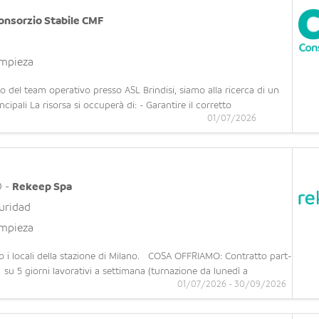
onsorzio Stabile CMF
impieza
 del team operativo presso ASL Brindisi, siamo alla ricerca di un
cipali La risorsa si occuperà di: - Garantire il corretto
01/07/2026
ecchiature elettroniche; - Eseguire attività di manutenzione o
O
-
Rekeep Spa
guridad
impieza
sso i locali della stazione di Milano. COSA OFFRIAMO: Contratto part-
 su 5 giorni lavorativi a settimana (turnazione da lunedì a
01/07/2026 - 30/09/2026
 operare in una realtà strutturata con prospettive di contin