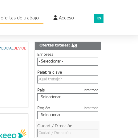
 ofertas de trabajo
Acceso
ES
Ofertas totales:
48
Empresa
Palabra clave
País
listar todo
Región
listar todo
Ciudad / Dirección