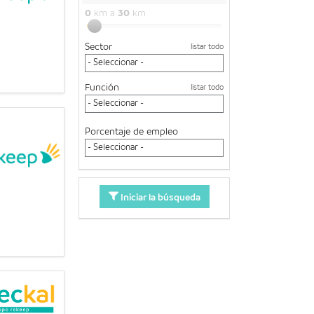
0
km a
30
km
Sector
listar todo
Función
listar todo
Porcentaje de empleo
Iniciar la búsqueda