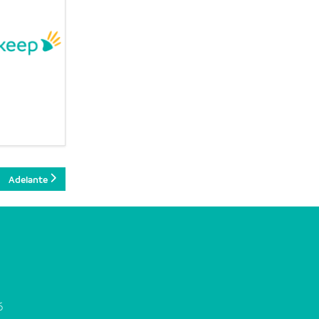
Adelante
6