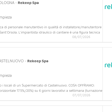
OLOGNA
-
Rekeep Spa
impieza
 di personale manutentivo in qualità di installatore/manutentore
nt'Orsola. L'impiantista idraulico di cantiere è una figura tecnica
08/07/2026
ione di sistemi idrici, termici e di climatizzazione complessi
ASTELNUOVO
-
Rekeep Spa
impieza
sso i locali di un Supermercato di Castelnuovo. COSA OFFRIAMO:
orizzontale 17.5%/20%) su 6 giorni lavorativi a settimana (turnazione
07/07/2026
portunità di operare in una realtà strutturata con prospetti