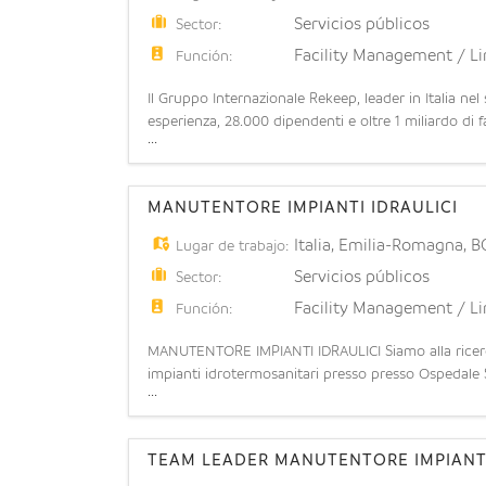
Servicios públicos
Sector:
Facility Management / L
Función:
Il Gruppo Internazionale Rekeep, leader in Italia ne
esperienza, 28.000 dipendenti e oltre 1 miliardo di fa
...
Gruppo, Teckal S.p.A, un addetto/a alla manutenzio
MANUTENTORE IMPIANTI IDRAULICI
Italia
,
Emilia-Romagna
,
B
Lugar de trabajo:
Servicios públicos
Sector:
Facility Management / L
Función:
MANUTENTORE IMPIANTI IDRAULICI Siamo alla ricerca
impianti idrotermosanitari presso presso Ospedale S
...
figura tecnica specializzata nell'installazione, colla
TEAM LEADER MANUTENTORE IMPIANTI