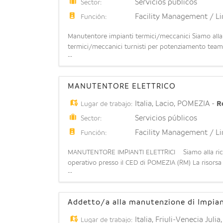
Servicios públicos
Sector:
Facility Management / L
Función:
Manutentore impianti termici/meccanici Siamo alla r
termici/meccanici turnisti per potenziamento tea
...
VELLEE') Requisiti richiesti: - Preferibile se in pos
manutenzione su imp
MANUTENTORE ELETTRICO
Italia
,
Lacio
,
POMEZIA
-
R
Lugar de trabajo:
Servicios públicos
Sector:
Facility Management / L
Función:
MANUTENTORE IMPIANTI ELETTRICI Siamo alla ricer
operativo presso il CED di POMEZIA (RM) La risorsa d
...
eseguendo le attività di manutenzione ordinaria e st
Addetto/a alla manutenzione di Impian
Italia
,
Friuli-Venecia Julia
Lugar de trabajo: