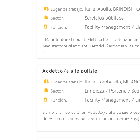
Italia
,
Apulia
,
BRINDISI
-
C
Lugar de trabajo:
Servicios públicos
Sector:
Facility Management / L
Función:
Manutentore Impianti Elettrici Per il potenziamento
Manutentore di Impianti Elettrici. Responsabilità prin
...
funzionamento degli impianti elettrici e delle appar
Addetto/a alle pulizie
Italia
,
Lombardía
,
MILAN
Lugar de trabajo:
Limpieza / Portería / Se
Sector:
Facility Management / L
Función:
Siamo alla ricerca di un Addetto/a alle pulizie pre
time: 20 ore settimanali (part time orizzontale 50%)
...
domenica). Possibilità di stabilità: l'opportunità di