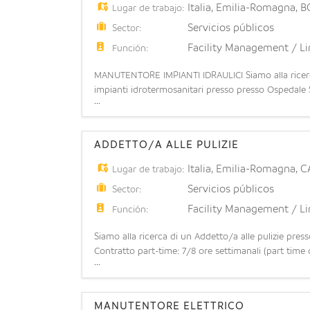
Italia
,
Emilia-Romagna
,
B
Lugar de trabajo:
Servicios públicos
Sector:
Facility Management / L
Función:
MANUTENTORE IMPIANTI IDRAULICI Siamo alla ricerca
impianti idrotermosanitari presso presso Ospedale Sa
...
specializzata nell'installazione, collaudo e manutenz
ADDETTO/A ALLE PULIZIE
Italia
,
Emilia-Romagna
,
C
Lugar de trabajo:
Servicios públicos
Sector:
Facility Management / L
Función:
Siamo alla ricerca di un Addetto/a alle pulizie pre
Contratto part-time: 7/8 ore settimanali (part time 
...
da lunedì a domenica). Possibilità di stabilità: l'op
MANUTENTORE ELETTRICO