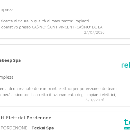
impieza
icerca di figure in qualità di manutentori impianti
m operativo presso CASINO' SAINT VINCENT (CASINO' DE LA
27/07/2026
sesso di Diploma tecnico o attestato di qualifica; - Esperienza
ekeep Spa
impieza
ca di un manutentore impianti elettrici per potenziamento team
ovrà assicurare il corretto funzionamento degli impianti elettrici,
16/07/2026
raordinaria di impianti elettrici e apparecchiature elettronich
ti Elettrici Pordenone
,
PORDENONE
-
Teckal Spa