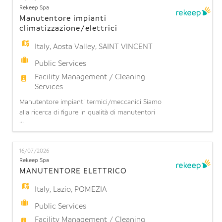
EN
di pulire all'interno dei reparti, delle camere, bagni
Rekeep Spa
e corridoi dell'intera struttura. Cosa offriamo: -
Manutentore impianti
climatizzazione/elettrici
FR
Italy
,
Aosta Valley
,
SAINT VINCENT
Public Services
IT
Facility Management / Cleaning
Services
Manutentore impianti termici/meccanici Siamo
DE
alla ricerca di figure in qualità di manutentori
...
impianti termici/meccanici turnisti per
potenziamento team operativo presso CASINO'
ES
SAINT VINCENT (CASINO' DE LA VELLEE')
16/07/2026
Requisiti richiesti: - Preferibile se in possesso di
Rekeep Spa
Diploma tecnico o attestato di qualifica; -
MANUTENTORE ELETTRICO
PT
Esperienza manutenzione su imp
Italy
,
Lazio
,
POMEZIA
Public Services
Facility Management / Cleaning