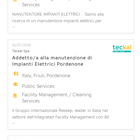
Services
MANUTENTORE IMPIANTI ELETTRICI Siamo alla
ricerca di un manutentore impianti elettrici per
...
potenziamento team operativo presso il CED di
POMEZIA (RM) La risorsa dovrà assicurare il
corretto funzionamento degli impianti elettrici,
16/07/2026
eseguendo le attività di manutenzione ordinaria e
Teckal Spa
straordinaria di impianti elettrici e apparecchiature
Addetto/a alla manutenzione di
elettronich
Impianti Elettrici Pordenone
Italy
,
Friuli
,
Pordenone
Public Services
Facility Management / Cleaning
Services
Il Gruppo Internazionale Rekeep, leader in Italia nel
settore dell'Integrated Facility Management con 80
...
anni di esperienza, 28.000 dipendenti e oltre 1
miliardo di fatturato, ha l'opportunità di inserire
all'interno di una Società del Gruppo, Teckal S.p.A,