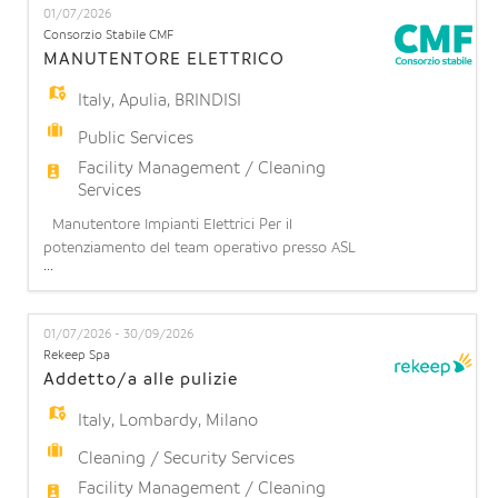
01/07/2026
a domenica). Possibilità di stabilità: l'opportunità di
Consorzio Stabile CMF
operare in una realtà strutturata con prospetti
MANUTENTORE ELETTRICO
Italy
,
Apulia
,
BRINDISI
Public Services
Facility Management / Cleaning
Services
Manutentore Impianti Elettrici Per il
potenziamento del team operativo presso ASL
...
Brindisi, siamo alla ricerca di un Manutentore di
Impianti Elettrici. Responsabilità principali La
risorsa si occuperà di: - Garantire il corretto
01/07/2026 - 30/09/2026
funzionamento degli impianti elettrici e delle
Rekeep Spa
apparecchiature elettroniche; - Eseguire attività di
Addetto/a alle pulizie
manutenzione o
Italy
,
Lombardy
,
Milano
Cleaning / Security Services
Facility Management / Cleaning