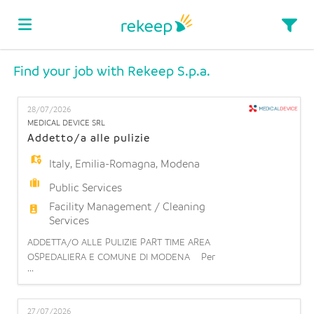
Find your job with Rekeep S.p.a.
Home
28/07/2026
Job
MEDICAL DEVICE SRL
Addetto/a alle pulizie
Italy
,
Emilia-Romagna
,
Modena
list
Upload
Public Services
Facility Management / Cleaning
your
Login
Services
ADDETTA/O ALLE PULIZIE PART TIME AREA
OSPEDALIERA E COMUNE DI MODENA Per
CV
Language
...
importante realtà ospedaliera sita a Modena siamo
alla ricerca di un/a Addetto/a alle pulizie part time
orizzontale 15h. Cosa farai: La risorsa si occuperà
27/07/2026