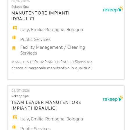
08/07/2026
un addetto/a alla manutenzione di impianti
Rekeep Spa
elettrici e speciali per potenziamento team opera
MANUTENTORE IMPIANTI
IDRAULICI
Italy
,
Emilia-Romagna
,
Bologna
Public Services
Facility Management / Cleaning
Services
MANUTENTORE IMPIANTI IDRAULICI Siamo alla
ricerca di personale manutentivo in qualità di
...
installatore/manutentore impianti
idrotermosanitari presso presso Ospedale
Sant'Orsola di Bologna. L'impiantista idraulico di
08/07/2026
cantiere è una figura tecnica specializzata
Rekeep Spa
nell'installazione, collaudo e manutenzione di
TEAM LEADER MANUTENTORE
sistemi idrici, termici e di climatizzazion
IMPIANTI IDRAULICI
Italy
,
Emilia-Romagna
,
Bologna
Public Services