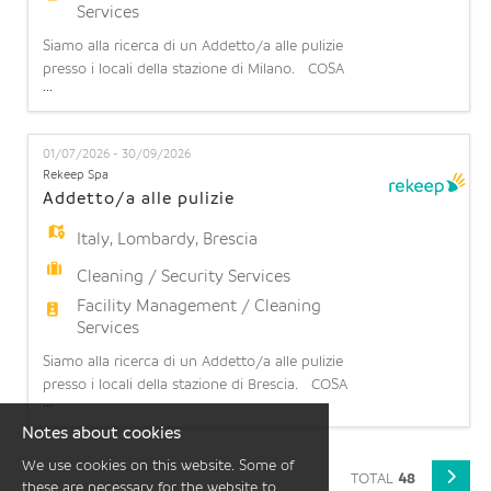
Services
Siamo alla ricerca di un Addetto/a alle pulizie
presso i locali della stazione di Milano. COSA
...
OFFRIAMO: Contratto part-time: 20 ore settimanali
(part time orizzontale 50%) su 5 giorni lavorativi a
settimana (turnazione da lunedì a domenica).
01/07/2026 - 30/09/2026
Possibilità di stabilità: l'opportunità di operare in
Rekeep Spa
una realtà strutturata con prospettive di contin
Addetto/a alle pulizie
Italy
,
Lombardy
,
Brescia
Cleaning / Security Services
Facility Management / Cleaning
Services
Siamo alla ricerca di un Addetto/a alle pulizie
presso i locali della stazione di Brescia. COSA
...
OFFRIAMO: Contratto part-time: 12 ore settimanali
(part time orizzontale 30%) su 6 giorni lavorativi a
Notes about cookies
settimana (turnazione da lunedì a domenica).
We use cookies on this website. Some of
Possibilità di stabilità: l'opportunità di operare in
TOTAL
48
these are necessary for the website to