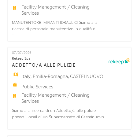
Facility Management / Cleaning
Services
MANUTENTORE IMPIANTI IDRAULICI Siamo alla
ricerca di personale manutentivo in qualità di
...
installatore/manutentore impianti
idrotermosanitari presso presso Ospedale
Sant'Orsola. L'impiantista idraulico di cantiere è
07/07/2026
una figura tecnica specializzata nell'installazione,
Rekeep Spa
collaudo e manutenzione di sistemi idrici, termici e
ADDETTO/A ALLE PULIZIE
di climatizzazione complessi
Italy
,
Emilia-Romagna
,
CASTELNUOVO
Public Services
Facility Management / Cleaning
Services
Siamo alla ricerca di un Addetto/a alle pulizie
presso i locali di un Supermercato di Castelnuovo.
...
COSA OFFRIAMO: Contratto part-time: 7/8 ore
settimanali (part time orizzontale 17.5%/20%) su 6
giorni lavorativi a settimana (turnazione da lunedì