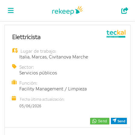
Home
Elettricista
Lugar de trabajo:
Lista
Italia
,
Marcas
,
Civitanova Marche
Sector:
ofertas
Subir
Servicios públicos
Función:
Facility Management / Limpieza
de
CV
Acceso
Fecha última actualización:
05/06/2026
trabajo
Idioma
Send