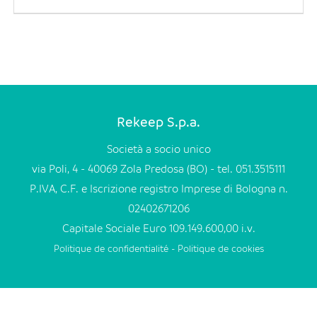
EN
FR
IT
Rekeep S.p.a.
DE
Società a socio unico
via Poli, 4 - 40069 Zola Predosa (BO) - tel. 051.3515111
P.IVA, C.F. e Iscrizione registro Imprese di Bologna n.
ES
02402671206
Capitale Sociale Euro 109.149.600,00 i.v.
PT
Politique de confidentialité
-
Politique de cookies