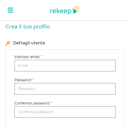
Crea il tuo profilo
Home
Dettagli utente
Offerte
Indirizzo email *
di
Carica
Password *
lavoro
il
Login
Conferma password *
CV
Lingua