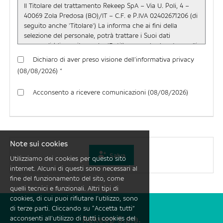
Dichiaro di aver preso visione dell’informativa privacy
(08/08/2026) *
Acconsento a ricevere comunicazioni (08/08/2026)
Note sui cookies
Salva
Utilizziamo dei cookies per questo sito
internet. Alcuni di questi sono necessari al
fine del funzionamento del sito, come
quelli tecnici e funzionali. Altri tipi di
cookies, di cui puoi rifiutare l’utilizzo, sono
di terze parti. Cliccando su “Accetta tutti”
Rekeep S.p.a.
acconsenti all’utilizzo di tutti i cookies del