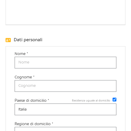
EN
FR
Dati personali
IT
Nome *
DE
Cognome *
ES
Paese di domicilio *
Residenza uguale al domicilio
PT
Regione di domicilio *