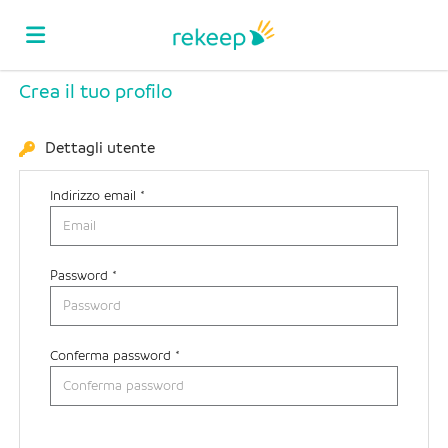
Crea il tuo profilo
Home
Dettagli utente
Offerte
Indirizzo email *
di
Carica
Password *
lavoro
il
Login
Conferma password *
CV
Lingua