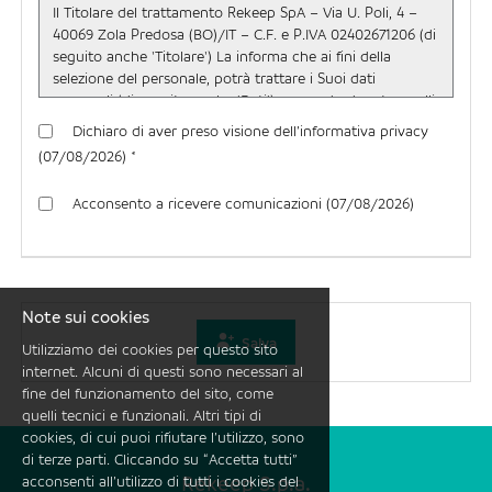
Dichiaro di aver preso visione dell’informativa privacy
(07/08/2026) *
Acconsento a ricevere comunicazioni (07/08/2026)
Note sui cookies
Salva
Utilizziamo dei cookies per questo sito
internet. Alcuni di questi sono necessari al
fine del funzionamento del sito, come
quelli tecnici e funzionali. Altri tipi di
cookies, di cui puoi rifiutare l’utilizzo, sono
di terze parti. Cliccando su “Accetta tutti”
Rekeep S.p.a.
acconsenti all’utilizzo di tutti i cookies del