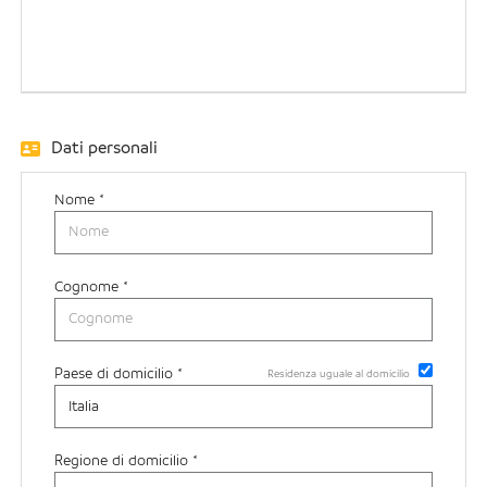
EN
FR
Dati personali
IT
Nome *
DE
Cognome *
ES
Paese di domicilio *
Residenza uguale al domicilio
PT
Regione di domicilio *