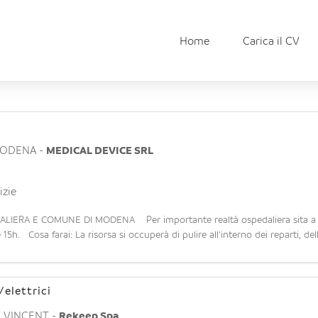
Home
Carica il CV
ODENA
-
MEDICAL DEVICE SRL
izie
IERA E COMUNE DI MODENA Per importante realtà ospedaliera sita a M
 15h. Cosa farai: La risorsa si occuperà di pulire all'interno dei reparti, de
elettrici
T VINCENT
-
Rekeep Spa