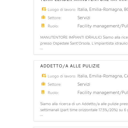
Italia
,
Emilia-Romagna
,
B
Luogo di lavoro:
Servizi
Settore:
Facility management/Pul
Ruolo:
MANUTENTORE IMPIANTI IDRAULICI Siamo alla ricerc
presso Ospedale Sant'Orsola. L'impiantista idraulic
...
idrici, termici e di climatizzazione complessi
ADDETTO/A ALLE PULIZIE
Italia
,
Emilia-Romagna
,
C
Luogo di lavoro:
Servizi
Settore:
Facility management/Pul
Ruolo:
Siamo alla ricerca di un Addetto/a alle pulizie pr
settimanali (part time orizzontale 17.5%/20%) su 6 g
...
operare in una realtà strutturata con prospetti