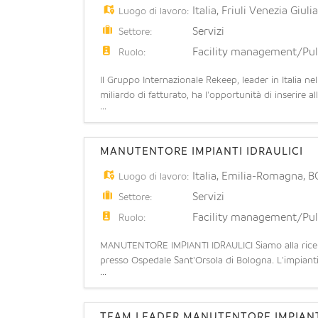
Italia
,
Friuli Venezia Giuli
Luogo di lavoro:
Servizi
Settore:
Facility management/Pul
Ruolo:
Il Gruppo Internazionale Rekeep, leader in Italia n
miliardo di fatturato, ha l'opportunità di inserire 
...
e speciali per potenziamento team opera
MANUTENTORE IMPIANTI IDRAULICI
Italia
,
Emilia-Romagna
,
B
Luogo di lavoro:
Servizi
Settore:
Facility management/Pul
Ruolo:
MANUTENTORE IMPIANTI IDRAULICI Siamo alla ricerc
presso Ospedale Sant'Orsola di Bologna. L'impiantis
...
di sistemi idrici, termici e di climatizzazion
TEAM LEADER MANUTENTORE IMPIANT