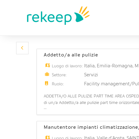
Addetto/a alle pulizie
Italia
,
Emilia-Romagna
,
M
Luogo di lavoro:
Servizi
Settore:
Facility management/Pul
Ruolo:
ADDETTA/O ALLE PULIZIE PART TIME AREA OSPEDAL
di un/a Addetto/a alle pulizie part time orizzontale
...
dell'intera struttura. Cosa offriamo: -
Manutentore impianti climatizzazione/
Italia
,
Valle d'Aosta
,
SAIN
Luogo di lavoro: