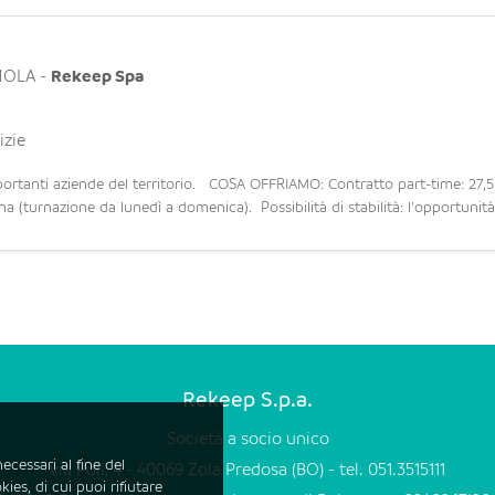
MOLA
-
Rekeep Spa
izie
mportanti aziende del territorio. COSA OFFRIAMO: Contratto part-time: 27,5
na (turnazione da lunedì a domenica). Possibilità di stabilità: l'opportunità
Rekeep S.p.a.
Società a socio unico
ecessari al fine del
via Poli, 4 - 40069 Zola Predosa (BO) - tel. 051.3515111
kies, di cui puoi rifiutare