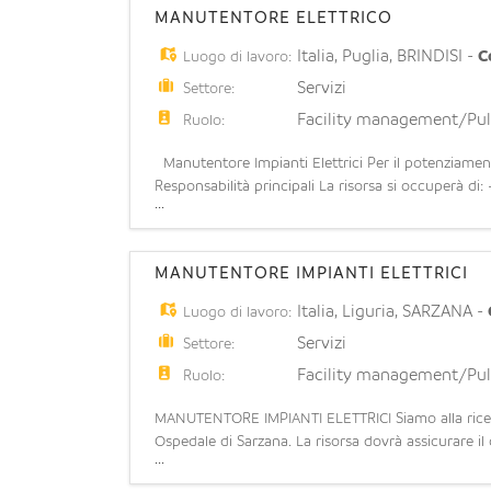
MANUTENTORE ELETTRICO
Italia
,
Puglia
,
BRINDISI
-
C
Luogo di lavoro:
Servizi
Settore:
Facility management/Pul
Ruolo:
Manutentore Impianti Elettrici Per il potenziamento
Responsabilità principali La risorsa si occuperà di:
...
Eseguire attività di manutenzione o
MANUTENTORE IMPIANTI ELETTRICI
Italia
,
Liguria
,
SARZANA
-
Luogo di lavoro:
Servizi
Settore:
Facility management/Pul
Ruolo:
MANUTENTORE IMPIANTI ELETTRICI Siamo alla ricerc
Ospedale di Sarzana. La risorsa dovrà assicurare il
...
straordinaria di impianti elettrici e apparecchiat