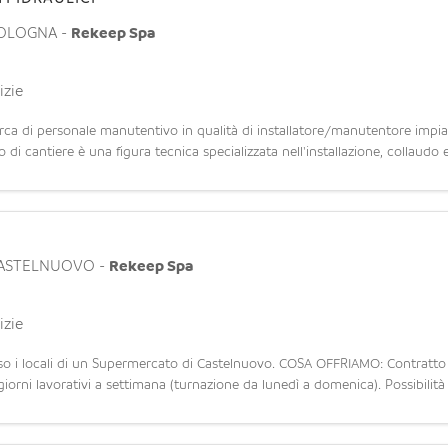
OLOGNA
-
Rekeep Spa
izie
a di personale manutentivo in qualità di installatore/manutentore impian
o di cantiere è una figura tecnica specializzata nell'installazione, collaud
ASTELNUOVO
-
Rekeep Spa
izie
esso i locali di un Supermercato di Castelnuovo. COSA OFFRIAMO: Contratto
iorni lavorativi a settimana (turnazione da lunedì a domenica). Possibilità d