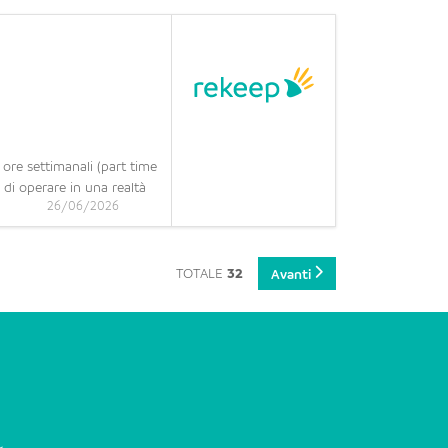
 ore settimanali (part time
 di operare in una realtà
26/06/2026
TOTALE
32
Avanti