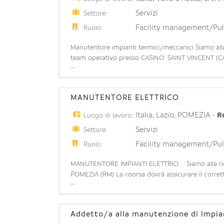
Servizi
Settore:
Facility management/Pul
Ruolo:
Manutentore impianti termici/meccanici Siamo alla 
team operativo presso CASINO' SAINT VINCENT (CASI
...
di qualifica; - Esperienza manutenzione su imp
MANUTENTORE ELETTRICO
Italia
,
Lazio
,
POMEZIA
-
R
Luogo di lavoro:
Servizi
Settore:
Facility management/Pul
Ruolo:
MANUTENTORE IMPIANTI ELETTRICI Siamo alla ricer
POMEZIA (RM) La risorsa dovrà assicurare il corret
...
straordinaria di impianti elettrici e apparecchiatur
Addetto/a alla manutenzione di Impian