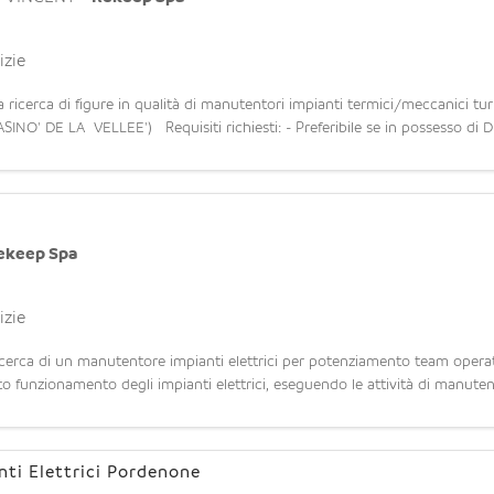
izie
ricerca di figure in qualità di manutentori impianti termici/meccanici tu
NO' DE LA VELLEE') Requisiti richiesti: - Preferibile se in possesso di D
ekeep Spa
izie
ca di un manutentore impianti elettrici per potenziamento team operati
to funzionamento degli impianti elettrici, eseguendo le attività di manuten
e elettronich
ti Elettrici Pordenone