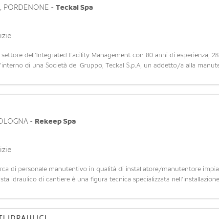
a
,
PORDENONE
-
Teckal Spa
izie
el settore dell'Integrated Facility Management con 80 anni di esperienza, 28
all'interno di una Società del Gruppo, Teckal S.p.A, un addetto/a alla manute
OLOGNA
-
Rekeep Spa
izie
a di personale manutentivo in qualità di installatore/manutentore impian
ta idraulico di cantiere è una figura tecnica specializzata nell'installazi
I IDRAULICI