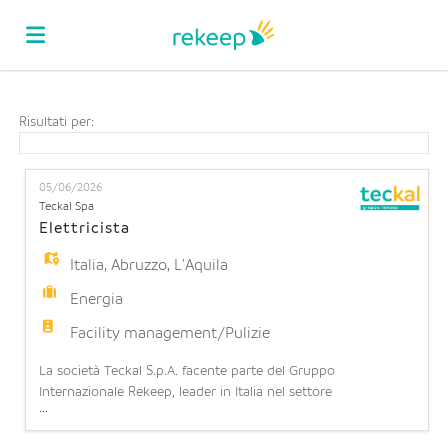
Home
Risultati per:
Offerte
05/06/2026
Teckal Spa
Elettricista
di
Carica
Italia
,
Abruzzo
,
L'Aquila
Energia
lavoro
il
Login
Facility management/Pulizie
La società Teckal S.p.A. facente parte del Gruppo
CV
Lingua
Internazionale Rekeep, leader in Italia nel settore
...
dell'Integrated Facility Management con 80 anni di
esperienza, 28.000 dipendenti e oltre 1 miliardo di