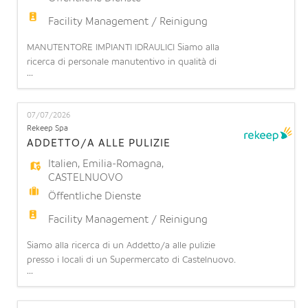
Facility Management / Reinigung
MANUTENTORE IMPIANTI IDRAULICI Siamo alla
ricerca di personale manutentivo in qualità di
...
installatore/manutentore impianti
idrotermosanitari presso presso Ospedale
Sant'Orsola. L'impiantista idraulico di cantiere è
07/07/2026
una figura tecnica specializzata nell'installazione,
Rekeep Spa
collaudo e manutenzione di sistemi idrici, termici e
ADDETTO/A ALLE PULIZIE
di climatizzazione complessi
Italien
,
Emilia-Romagna
,
CASTELNUOVO
Öffentliche Dienste
Facility Management / Reinigung
Siamo alla ricerca di un Addetto/a alle pulizie
presso i locali di un Supermercato di Castelnuovo.
...
COSA OFFRIAMO: Contratto part-time: 7/8 ore
settimanali (part time orizzontale 17.5%/20%) su 6
giorni lavorativi a settimana (turnazione da lunedì