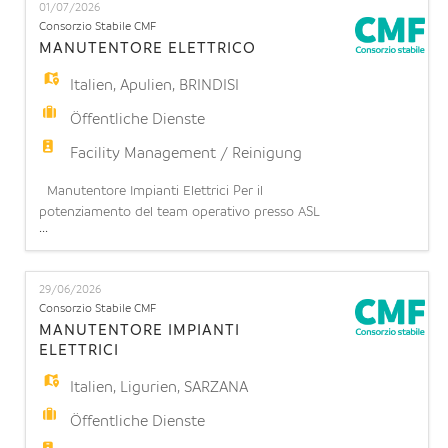
01/07/2026
a domenica). Possibilità di stabilità: l'opportunità di
Consorzio Stabile CMF
operare in una realtà strutturata con prospetti
MANUTENTORE ELETTRICO
Italien
,
Apulien
,
BRINDISI
Öffentliche Dienste
Facility Management / Reinigung
Manutentore Impianti Elettrici Per il
potenziamento del team operativo presso ASL
...
Brindisi, siamo alla ricerca di un Manutentore di
Impianti Elettrici. Responsabilità principali La
risorsa si occuperà di: - Garantire il corretto
29/06/2026
funzionamento degli impianti elettrici e delle
Consorzio Stabile CMF
apparecchiature elettroniche; - Eseguire attività di
MANUTENTORE IMPIANTI
manutenzione o
ELETTRICI
Italien
,
Ligurien
,
SARZANA
Öffentliche Dienste