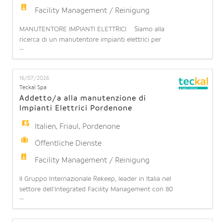
Facility Management / Reinigung
MANUTENTORE IMPIANTI ELETTRICI Siamo alla
ricerca di un manutentore impianti elettrici per
...
potenziamento team operativo presso il CED di
POMEZIA (RM) La risorsa dovrà assicurare il
corretto funzionamento degli impianti elettrici,
16/07/2026
eseguendo le attività di manutenzione ordinaria e
Teckal Spa
straordinaria di impianti elettrici e apparecchiature
Addetto/a alla manutenzione di
elettronich
Impianti Elettrici Pordenone
Italien
,
Friaul
,
Pordenone
Öffentliche Dienste
Facility Management / Reinigung
Il Gruppo Internazionale Rekeep, leader in Italia nel
settore dell'Integrated Facility Management con 80
...
anni di esperienza, 28.000 dipendenti e oltre 1
miliardo di fatturato, ha l'opportunità di inserire
all'interno di una Società del Gruppo, Teckal S.p.A,