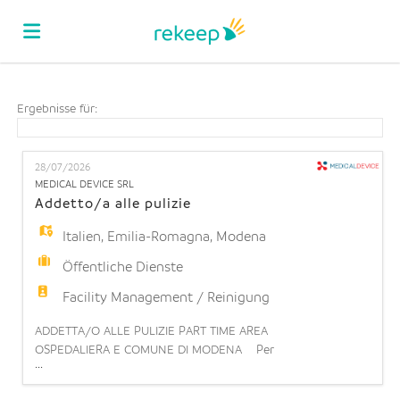
Home
Ergebnisse für:
Stellen
28/07/2026
MEDICAL DEVICE SRL
Addetto/a alle pulizie
Lebenslauf
Italien
,
Emilia-Romagna
,
Modena
Öffentliche Dienste
hochladen
Anmelden
Facility Management / Reinigung
ADDETTA/O ALLE PULIZIE PART TIME AREA
Sprache
OSPEDALIERA E COMUNE DI MODENA Per
...
importante realtà ospedaliera sita a Modena siamo
alla ricerca di un/a Addetto/a alle pulizie part time