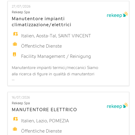
EN
orizzontale 15h. Cosa farai: La risorsa si occuperà
27/07/2026
di pulire all'interno dei reparti, delle camere, bagni
Rekeep Spa
e corridoi dell'intera struttura. Cosa offriamo: -
Manutentore impianti
FR
climatizzazione/elettrici
Italien
,
Aosta-Tal
,
SAINT VINCENT
IT
Öffentliche Dienste
Facility Management / Reinigung
DE
Manutentore impianti termici/meccanici Siamo
alla ricerca di figure in qualità di manutentori
...
impianti termici/meccanici turnisti per
ES
potenziamento team operativo presso CASINO'
SAINT VINCENT (CASINO' DE LA VELLEE')
16/07/2026
Requisiti richiesti: - Preferibile se in possesso di
Rekeep Spa
PT
Diploma tecnico o attestato di qualifica; -
MANUTENTORE ELETTRICO
Esperienza manutenzione su imp
Italien
,
Lazio
,
POMEZIA
Öffentliche Dienste