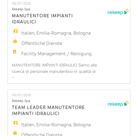
08/07/2026
un addetto/a alla manutenzione di impianti
Rekeep Spa
elettrici e speciali per potenziamento team opera
MANUTENTORE IMPIANTI
IDRAULICI
Italien
,
Emilia-Romagna
,
Bologna
Öffentliche Dienste
Facility Management / Reinigung
MANUTENTORE IMPIANTI IDRAULICI Siamo alla
ricerca di personale manutentivo in qualità di
...
installatore/manutentore impianti
idrotermosanitari presso presso Ospedale
Sant'Orsola di Bologna. L'impiantista idraulico di
08/07/2026
cantiere è una figura tecnica specializzata
Rekeep Spa
nell'installazione, collaudo e manutenzione di
TEAM LEADER MANUTENTORE
sistemi idrici, termici e di climatizzazion
IMPIANTI IDRAULICI
Italien
,
Emilia-Romagna
,
Bologna
Öffentliche Dienste