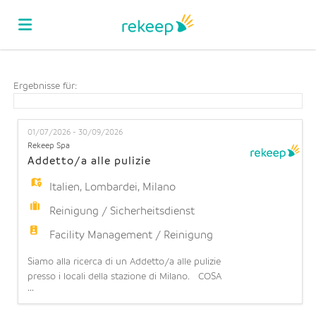
Home
Ergebnisse für:
Stellen
01/07/2026 - 30/09/2026
Rekeep Spa
Addetto/a alle pulizie
Lebenslauf
Italien
,
Lombardei
,
Milano
Reinigung / Sicherheitsdienst
hochladen
Anmelden
Facility Management / Reinigung
Siamo alla ricerca di un Addetto/a alle pulizie
Sprache
presso i locali della stazione di Milano. COSA
...
OFFRIAMO: Contratto part-time: 20 ore settimanali
(part time orizzontale 50%) su 5 giorni lavorativi a