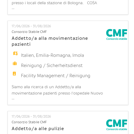
presso i locali della stazione di Bologna. COSA
...
OFFRIAMO: Contratto part-time: 15 ore settimanali
(part time orizzontale 37,5%) su 5 giorni lavorativi
a settimana (turnazione da lunedì a domenica).
17/06/2026 - 31/08/2026
Possibilità di stabilità: l'opportunità di operare in
Consorzio Stabile CMF
una realtà strutturata con prospettive di con
Addetto/a alla movimentazione
pazienti
Italien
,
Emilia-Romagna
,
Imola
Reinigung / Sicherheitsdienst
Facility Management / Reinigung
Siamo alla ricerca di un Addetto/a alla
movimentazione pazienti presso l'ospedale Nuovo
...
di Imola. COSA OFFRIAMO: Contratto part-time: 20
ore settimanali (part time orizzontale 50%) su 5
giorni lavorativi a settimana (turnazione da lunedì
17/06/2026 - 31/08/2026
a domenica). Possibilità di stabilità: l'opportunità di
Consorzio Stabile CMF
operare in una realtà strutturata con prospettive
Addetto/a alle pulizie
di c