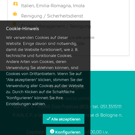
Italien
,
Emilia-Romagna
,
Imola
Reinigung / Sicherheitsdienst
Facility Management / Reinigung
Cookie-Hinweis
Wir verwenden Cookies auf dieser
Siamo alla ricerca di un Addetto/a alle pulizie
Website. Einige davon sind notwendig,
presso l'ospedale Nuovo di Imola COSA
...
damit die Website funktioniert, wie z. B.
OFFRIAMO: Contratto part-time: 20 ore settimanali
technische und funktionale Cookies.
(part time orizzontale 50%) su 5 giorni lavorativi a
Andere Arten von Cookies, deren
settimana (turnazione da lunedì a domenica).
Verwendung Sie ablehnen können, sind
Possibilità di stabilità: l'opportunità di operare in
Cookies von Drittanbietern. Wenn Sie auf
una realtà strutturata con prospettive di
"Alle akzeptieren" klicken, stimmen Sie der
continuità lavor
Verwendung aller Cookies auf der Website
Rekeep S.p.a.
zu. Durch Klicken auf die Schaltfläche
"Konfigurieren" können Sie Ihre
Società a socio unico
Einstellungen wählen.
via Poli, 4 - 40069 Zola Predosa (BO) - tel. 051.3515111
P.IVA, C.F. e Iscrizione registro Imprese di Bologna n.
Alle akzeptieren
02402671206
Capitale Sociale Euro 109.149.600,00 i.v.
Konfigurieren