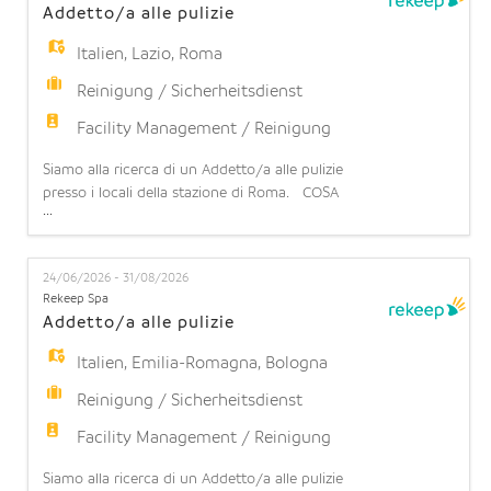
Addetto/a alle pulizie
Italien
,
Lazio
,
Roma
Reinigung / Sicherheitsdienst
Facility Management / Reinigung
Siamo alla ricerca di un Addetto/a alle pulizie
presso i locali della stazione di Roma. COSA
...
OFFRIAMO: Contratto part-time: 20 ore settimanali
(part time orizzontale 50%) su 5 giorni lavorativi a
settimana (turnazione da lunedì a domenica).
24/06/2026 - 31/08/2026
Possibilità di stabilità: l'opportunità di operare in
Rekeep Spa
una realtà strutturata con prospettive di continui
Addetto/a alle pulizie
Italien
,
Emilia-Romagna
,
Bologna
Reinigung / Sicherheitsdienst
Facility Management / Reinigung
Siamo alla ricerca di un Addetto/a alle pulizie