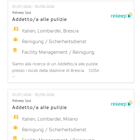
EN
settimana (turnazione da lunedì a domenica).
01/07/2026 - 30/09/2026
Possibilità di stabilità: l'opportunità di operare in
Rekeep Spa
una realtà strutturata con prospettive di contin
Addetto/a alle pulizie
FR
Italien
,
Lombardei
,
Brescia
Reinigung / Sicherheitsdienst
IT
Facility Management / Reinigung
Siamo alla ricerca di un Addetto/a alle pulizie
DE
presso i locali della stazione di Brescia. COSA
...
OFFRIAMO: Contratto part-time: 12 ore settimanali
(part time orizzontale 30%) su 6 giorni lavorativi a
ES
settimana (turnazione da lunedì a domenica).
01/07/2026 - 30/09/2026
Possibilità di stabilità: l'opportunità di operare in
Rekeep Spa
una realtà strutturata con prospettive di conti
Addetto/a alle pulizie
PT
Italien
,
Lombardei
,
Milano
Reinigung / Sicherheitsdienst