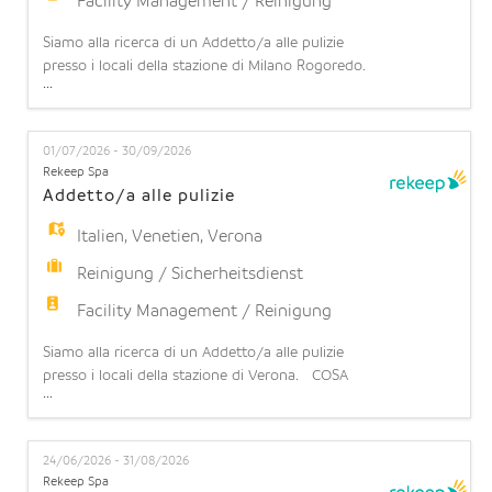
Facility Management / Reinigung
Siamo alla ricerca di un Addetto/a alle pulizie
presso i locali della stazione di Milano Rogoredo.
...
COSA OFFRIAMO: Contratto part-time: 6 ore
settimanali (part time orizzontale 15%) su 6 giorni
lavorativi a settimana (turnazione da lunedì a
01/07/2026 - 30/09/2026
domenica). Possibilità di stabilità: l'opportunità di
Rekeep Spa
operare in una realtà strutturata con prospettive d
Addetto/a alle pulizie
Italien
,
Venetien
,
Verona
Reinigung / Sicherheitsdienst
Facility Management / Reinigung
Siamo alla ricerca di un Addetto/a alle pulizie
presso i locali della stazione di Verona. COSA
...
OFFRIAMO: Contratto part-time: 6 ore settimanali
(part time orizzontale 15%) su 6 giorni lavorativi a
settimana (turnazione da lunedì a domenica).
24/06/2026 - 31/08/2026
Possibilità di stabilità: l'opportunità di operare in
Rekeep Spa
una realtà strutturata con prospettive di continu