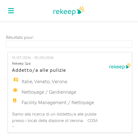
Accueil
Résultats pour:
Emplois
01/07/2026 - 30/09/2026
Rekeep Spa
Addetto/a alle pulizie
Déposez
Italie
,
Veneto
,
Verona
Nettoyage / Gardiennage
votre
Connexion
Facility Management / Nettoyage
Siamo alla ricerca di un Addetto/a alle pulizie
CV
Langue
presso i locali della stazione di Verona. COSA
...
OFFRIAMO: Contratto part-time: 6 ore settimanali
(part time orizzontale 15%) su 6 giorni lavorativi a