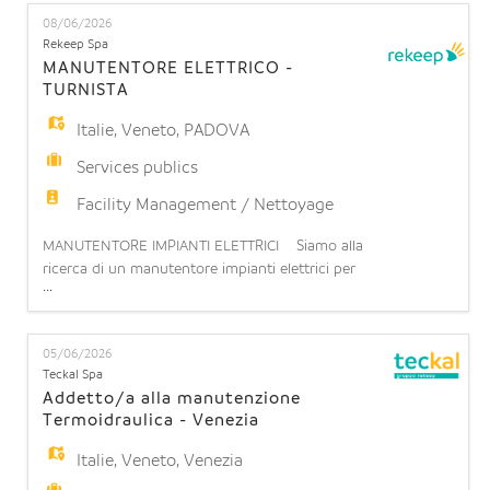
EN
settimana (turnazione da lunedì a domenica).
08/06/2026
Possibilità di stabilità: l'opportunità di operare in
Rekeep Spa
una realtà strutturata con prospettive di continu
MANUTENTORE ELETTRICO -
FR
TURNISTA
Italie
,
Veneto
,
PADOVA
IT
Services publics
Facility Management / Nettoyage
DE
MANUTENTORE IMPIANTI ELETTRICI Siamo alla
ricerca di un manutentore impianti elettrici per
...
potenziamento team operativo presso il CED di
ES
PADOVA (PD) La risorsa dovrà assicurare il corretto
funzionamento degli impianti elettrici, eseguendo
05/06/2026
le attività di manutenzione ordinaria e
Teckal Spa
PT
straordinaria di impianti elettrici e apparecchiature
Addetto/a alla manutenzione
elettroniche
Termoidraulica - Venezia
Italie
,
Veneto
,
Venezia