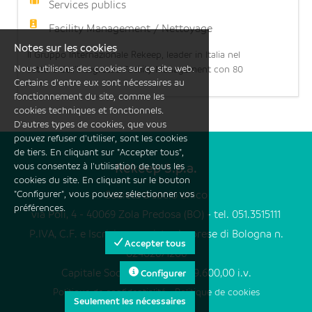
Services publics
Facility Management / Nettoyage
Notes sur les cookies
Il Gruppo Internazionale Rekeep, leader in Italia nel
Nous utilisons des cookies sur ce site web.
settore dell'Integrated Facility Management con 80
...
Certains d'entre eux sont nécessaires au
anni di esperienza, 28.000 dipendenti e oltre 1
fonctionnement du site, comme les
miliardo di fatturato, ha l'opportunità di inserire
cookies techniques et fonctionnels.
all'interno di una Società del Gruppo un/a
D'autres types de cookies, que vous
addetto/a alla manutenzione Termotecnica.
pouvez refuser d'utiliser, sont les cookies
Requisiti richiesti: - Preferibile se in posse
de tiers. En cliquant sur "Accepter tous",
vous consentez à l'utilisation de tous les
Rekeep S.p.a.
cookies du site. En cliquant sur le bouton
"Configurer", vous pouvez sélectionner vos
Società a socio unico
préférences.
via Poli, 4 - 40069 Zola Predosa (BO) - tel. 051.3515111
P.IVA, C.F. e Iscrizione registro Imprese di Bologna n.
Accepter tous
02402671206
Capitale Sociale Euro 109.149.600,00 i.v.
Configurer
Politique de confidentialité
-
Politique de cookies
Seulement les nécessaires