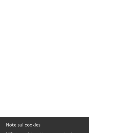
EN
FR
IT
DE
ES
PT
Note sui cookies