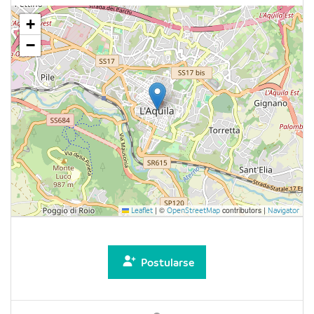
+
−
|
©
contributors |
Leaflet
OpenStreetMap
Navigator
Postularse