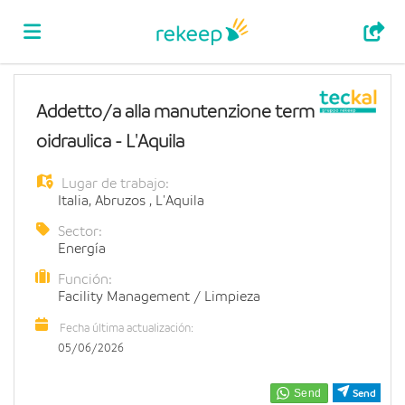
Home
Addetto/a alla manutenzione term
oidraulica - L'Aquila
Lista
Lugar de trabajo:
Italia
,
Abruzos
,
L'Aquila
ofertas
Subir
Sector:
Energía
Función:
de
CV
Acceso
Facility Management / Limpieza
Fecha última actualización:
trabajo
Idioma
05/06/2026
Send