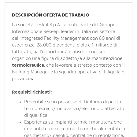
EN
DESCRIPCIÓN OFERTA DE TRABAJO
FR
La società Teckal S.p.A. facente parte del Gruppo
Internazionale Rekeep, leader in Italia nel settore
dell'Integrated Facility Management con 80 anni di
IT
esperienza, 28.000 dipendenti e oltre 1 miliardo di
fatturato, ha l'opportunità di inserire nel suo
organico una figura di addetto/a alla manutenzione
DE
termoidraulica
, che lavorerà a stretto contatto con il
Building Manager e la squadra operativa di L'Aquila e
provincia
.
ES
Requisiti richiesti:
Preferibile se in possesso di Diploma di perito
PT
termotecnico/meccanico/elettrico o attestato
di qualifica;
Esperienza su impianti termici: manutenzione
impianti termici, centrali termiche alimentate a
gas metano/ gasolio, centraline di regolazione,