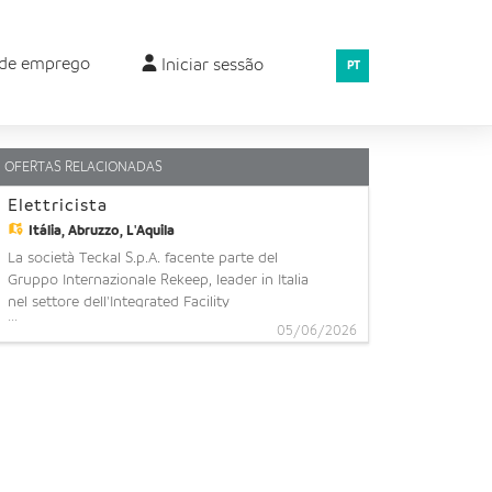
 de emprego
Iniciar sessão
PT
OFERTAS RELACIONADAS
Elettricista
Itália,
Abruzzo, L'Aquila
La società Teckal S.p.A. facente parte del
Gruppo Internazionale Rekeep, leader in Italia
nel settore dell'Integrated Facility
...
Management con 80 anni di esperienza,
05/06/2026
28.000 dipendenti e oltre 1 miliardo di
fatturato, ha l'opportunità di inserire nel suo
organico una figura che possa ricprire il
ruolo