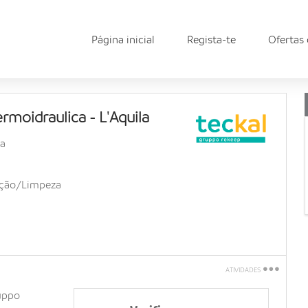
Página inicial
Regista-te
Ofertas
rmoidraulica - L'Aquila
la
nção/Limpeza
ATIVIDADES
Imprimir
ruppo