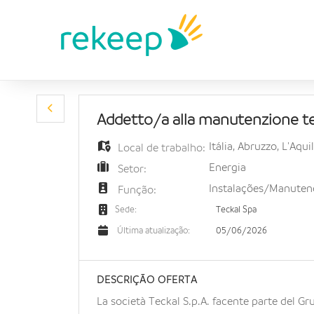
Addetto/a alla manutenzione te
Itália
,
Abruzzo
,
L'Aqui
Local de trabalho:
Energia
Setor:
Instalações/Manute
Função:
Teckal Spa
Sede:
05/06/2026
Última atualização:
DESCRIÇÃO OFERTA
La società Teckal S.p.A. facente parte del G