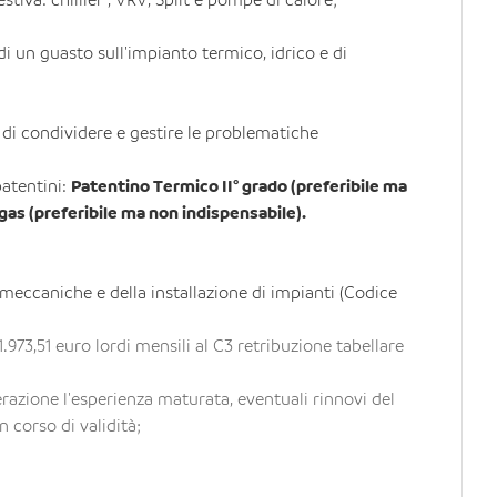
tiva: chilller , VRV, Split e pompe di calore;
di un guasto sull'impianto termico, idrico e di
 di condividere e gestire le problematiche
patentini:
Patentino Termico II° grado (preferibile ma
fgas (preferibile ma non indispensabile).
meccaniche e della installazione di impianti (Codice
 1.973,51 euro lordi mensili al C3 retribuzione tabellare
razione l'esperienza maturata, eventuali rinnovi del
n corso di validità;