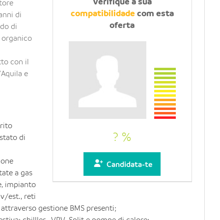
Verifique a sua
ttore
Partilha com um
compatibilidade
com esta
anni di
amigo
oferta
rdo di
o organico
to con il
'Aquila e
rito
? %
stato di
ione
Candidata-te
tate a gas
e, impianto
v/est., reti
 attraverso gestione BMS presenti;