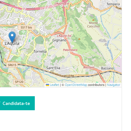
|
©
contributors |
Leaflet
OpenStreetMap
Navigator
Candidata-te