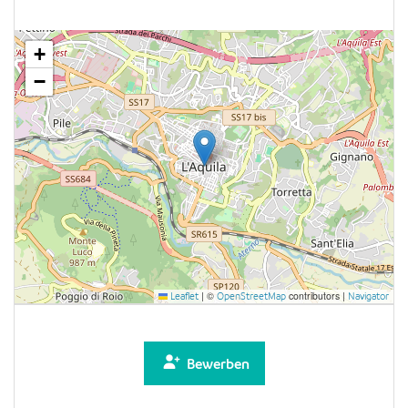
+
−
|
©
contributors |
Leaflet
OpenStreetMap
Navigator
Bewerben