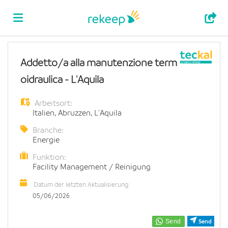
Home
Addetto/a alla manutenzione term
oidraulica - L'Aquila
Stellen
Arbeitsort:
Italien
,
Abruzzen
,
L'Aquila
Lebenslauf
Branche:
Energie
Funktion:
hochladen
Anmelden
Facility Management / Reinigung
Datum der letzten Aktualisierung:
Sprache
05/06/2026
Send