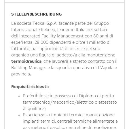
EN
STELLENBESCHREIBUNG
FR
La società Teckal S.p.A. facente parte del Gruppo
Internazionale Rekeep, leader in Italia nel settore
dell'Integrated Facility Management con 80 anni di
IT
esperienza, 28.000 dipendenti e oltre 1 miliardo di
fatturato, ha l'opportunità di inserire nel suo
organico una figura di addetto/a alla manutenzione
DE
termoidraulica
, che lavorerà a stretto contatto con il
Building Manager e la squadra operativa di L'Aquila e
provincia
.
ES
Requisiti richiesti:
Preferibile se in possesso di Diploma di perito
PT
termotecnico/meccanico/elettrico o attestato
di qualifica;
Esperienza su impianti termici: manutenzione
impianti termici, centrali termiche alimentate a
gas metano/ gasolio, centraline di regolazione,