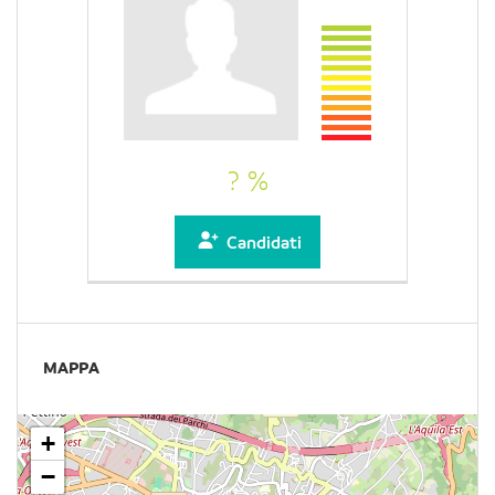
? %
Candidati
MAPPA
+
−