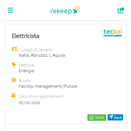
Home
Elettricista
Luogo di lavoro:
Offerte
Italia
,
Abruzzo
,
L'Aquila
Settore:
di
Carica
Energia
Ruolo:
Facility management/Pulizie
lavoro
il
Login
Data ultimo aggiornamento:
05/06/2026
CV
Lingua
Send