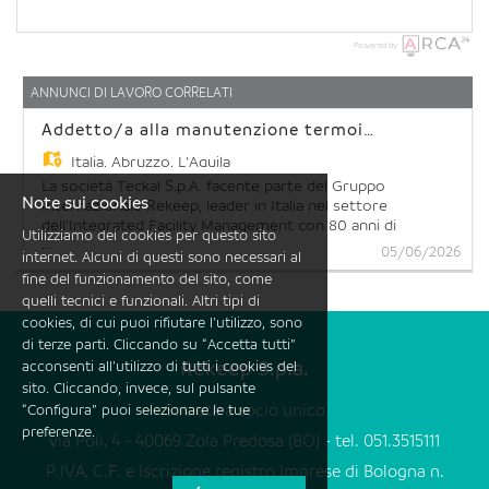
Powered by
ANNUNCI DI LAVORO CORRELATI
Addetto/a alla manutenzione termoidraulica - L'Aquila
Italia,
Abruzzo, L'Aquila
La società Teckal S.p.A. facente parte del Gruppo
Note sui cookies
Internazionale Rekeep, leader in Italia nel settore
dell'Integrated Facility Management con 80 anni di
Utilizziamo dei cookies per questo sito
...
esperienza, 28.000 dipendenti e oltre 1 miliardo di
05/06/2026
internet. Alcuni di questi sono necessari al
fatturato, ha l'opportunità di inserire nel suo
fine del funzionamento del sito, come
organico una figura di addetto/a alla
quelli tecnici e funzionali. Altri tipi di
manutenzione termoidraulica, che lavorerà a
cookies, di cui puoi rifiutare l’utilizzo, sono
stretto contatto con il Building Manager e la
squadra operativa di L'Aquila e provincia. Requisiti
di terze parti. Cliccando su “Accetta tutti”
richiesti: - Preferibile se in possesso di Diploma
acconsenti all’utilizzo di tutti i cookies del
Rekeep S.p.a.
di perito termotecnico/meccanico/elettrico o
sito. Cliccando, invece, sul pulsante
attestato di qualifica; - Esperienza su impianti
“Configura” puoi selezionare le tue
Società a socio unico
termici: manutenzione impianti termici, centrali
preferenze.
via Poli, 4 - 40069 Zola Predosa (BO) - tel. 051.3515111
termiche alimentate a gas metano/ gasolio,
centraline di regolazione, impianto elettrico a
P.IVA, C.F. e Iscrizione registro Imprese di Bologna n.
servizio della climatizzazione inv/est., reti gas,