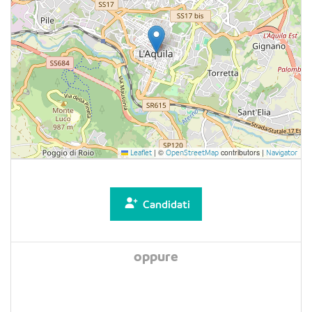
|
©
contributors |
Leaflet
OpenStreetMap
Navigator
Candidati
oppure