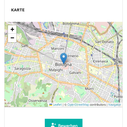
KARTE
+
−
|
©
contributors |
Leaflet
OpenStreetMap
Navigator
Bewerben