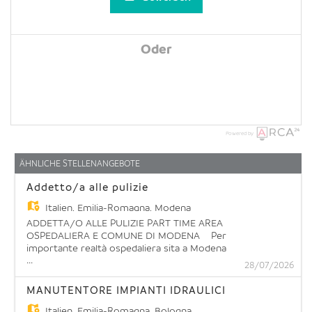
Oder
Powered by
ÄHNLICHE STELLENANGEBOTE
Addetto/a alle pulizie
Italien,
Emilia-Romagna, Modena
ADDETTA/O ALLE PULIZIE PART TIME AREA
OSPEDALIERA E COMUNE DI MODENA Per
importante realtà ospedaliera sita a Modena
...
siamo alla ricerca di un/a Addetto/a alle pulizie
28/07/2026
part time orizzontale 15h. Cosa farai: La risorsa
si occuperà di pulire all'interno dei reparti, delle
MANUTENTORE IMPIANTI IDRAULICI
camere, bagni e corridoi dell'intera struttura.
Cosa offriamo: - CCNL Multiservizi 1 livello part
Italien,
Emilia-Romagna, Bologna