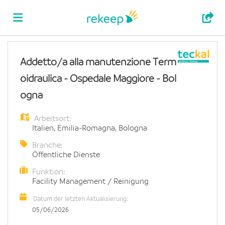
Home
Addetto/a alla manutenzione Term
oidraulica - Ospedale Maggiore - Bol
Stellen
ogna
Arbeitsort:
Lebenslauf
Italien
,
Emilia-Romagna
,
Bologna
Branche:
Öffentliche Dienste
hochladen
Anmelden
Funktion:
Facility Management / Reinigung
Sprache
Datum der letzten Aktualisierung:
05/06/2026