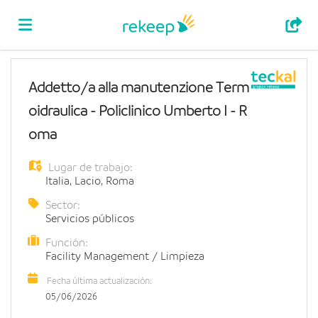
Home
Addetto/a alla manutenzione Term
oidraulica - Policlinico Umberto I - R
Lista
oma
Lugar de trabajo:
ofertas
Subir
Italia
,
Lacio
,
Roma
Sector:
Servicios públicos
de
CV
Acceso
Función:
Facility Management / Limpieza
trabajo
Idioma
Fecha última actualización:
05/06/2026