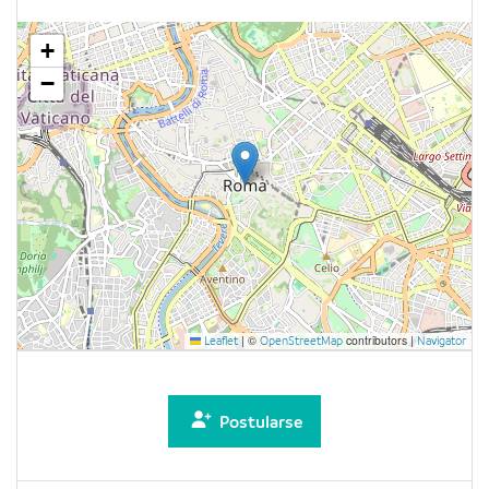
+
−
|
©
contributors |
Leaflet
OpenStreetMap
Navigator
Postularse