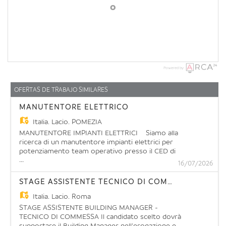
o
Powered by
OFERTAS DE TRABAJO SIMILARES
MANUTENTORE ELETTRICO
Italia,
Lacio, POMEZIA
MANUTENTORE IMPIANTI ELETTRICI Siamo alla
ricerca di un manutentore impianti elettrici per
potenziamento team operativo presso il CED di
...
POMEZIA (RM) La risorsa dovrà assicurare il
16/07/2026
corretto funzionamento degli impianti elettrici,
eseguendo le attività di manutenzione ordinaria e
STAGE ASSISTENTE TECNICO DI COMMESSA
straordinaria di impianti elettrici e
apparecchiature elettroniche, dovrà saper
Italia,
Lacio, Roma
effettuare in autonomia la ricerca guasti con
STAGE ASSISTENTE BUILDING MANAGER -
conseguenti riparazioni, al fine di garantire la
TECNICO DI COMMESSA Il candidato scelto dovrà
risoluzione di eventi accidentali, anche con attività